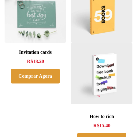
Invitation cards
R$
18.20
Comprar Agora
How to rich
R$
15.40